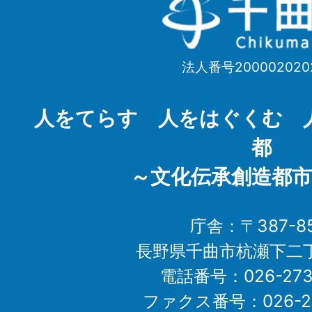
千
曲
市
法人番号200002020
Chikuma
City
人をてらす 人をはぐくむ 
都
～文化伝承創造都市
庁舎：〒387-85
長野県千曲市杭瀬下二
電話番号：026-273-1
ファクス番号：026-27