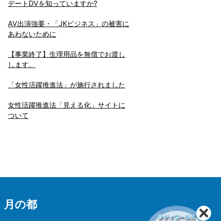
デートDVを知っていますか?
AV出演強要・「JKビジネス」の被害に
あわないために
【事業終了】生理用品を無償でお渡し
します。
「女性活躍推進法」が施行されました
女性活躍推進法「見える化」サイトに
ついて
 月の都