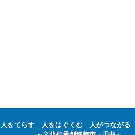
人をてらす 人をはぐくむ 人がつながる
～文化伝承創造都市・千曲～