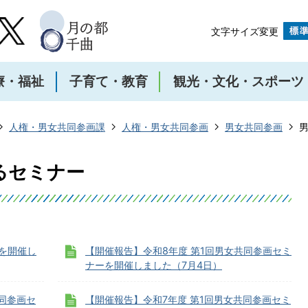
文字サイズ変更
療・福祉
子育て・教育
観光・文化・スポーツ
人権・男女共同参画課
人権・男女共同参画
男女共同参画
るセミナー
を開催し
【開催報告】令和8年度 第1回男女共同参画セミ
ナーを開催しました（7月4日）
同参画セ
【開催報告】令和7年度 第1回男女共同参画セミ