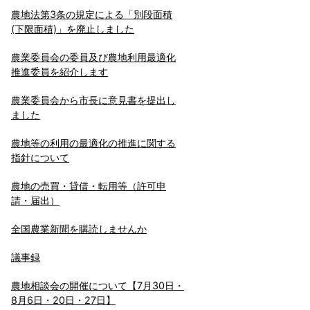
農地法第3条の規定による「別段面積
(下限面積)」を廃止しました
農業委員会の委員及び農地利用最適化
推進委員を紹介します
農業委員会から市長に意見書を提出し
ました
農地等の利用の最適化の推進に関する
指針について
農地の売買・貸借・転用等（許可申
請・届出）
全国農業新聞を購読しませんか
議事録
農地相談会の開催について【7月30日・
8月6日・20日・27日】