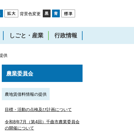
背景色変更
しごと・産業
行政情報
提供
農業委員会
農地賃借料情報の提供
目標・活動の点検及び計画について
令和8年7月（第4回）千曲市農業委員会
の開催について