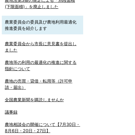
農地法第3条の規定による「別段面積
(下限面積)」を廃止しました
農業委員会の委員及び農地利用最適化
推進委員を紹介します
農業委員会から市長に意見書を提出し
ました
農地等の利用の最適化の推進に関する
指針について
農地の売買・貸借・転用等（許可申
請・届出）
全国農業新聞を購読しませんか
議事録
農地相談会の開催について【7月30日・
8月6日・20日・27日】