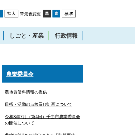
背景色変更
しごと・産業
行政情報
農業委員会
農地賃借料情報の提供
目標・活動の点検及び計画について
令和8年7月（第4回）千曲市農業委員会
の開催について