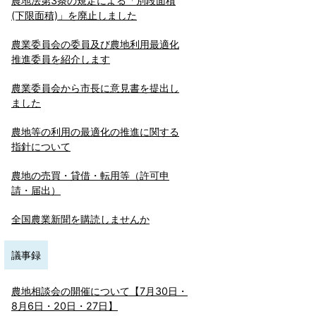
農地法第3条の規定による「別段面積
(下限面積)」を廃止しました
農業委員会の委員及び農地利用最適化
推進委員を紹介します
農業委員会から市長に意見書を提出し
ました
農地等の利用の最適化の推進に関する
指針について
農地の売買・貸借・転用等（許可申
請・届出）
全国農業新聞を購読しませんか
議事録
農地相談会の開催について【7月30日・
8月6日・20日・27日】