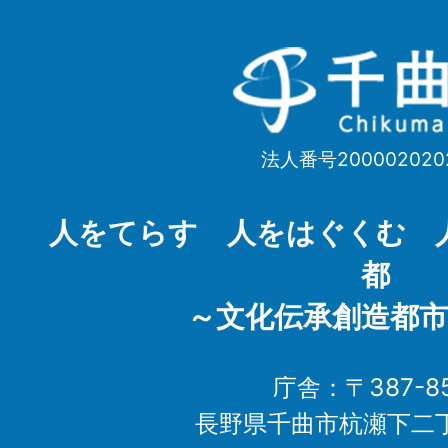
千
曲
市
法人番号200002020
Chikuma
City
人をてらす 人をはぐくむ 
都
～文化伝承創造都市
庁舎：〒387-85
長野県千曲市杭瀬下二