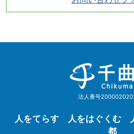
千
曲
市
法人番号200002020
Chikuma
City
人をてらす 人をはぐくむ 
都