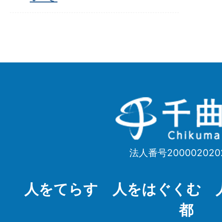
千
曲
市
法人番号200002020
Chikuma
City
人をてらす 人をはぐくむ 
都