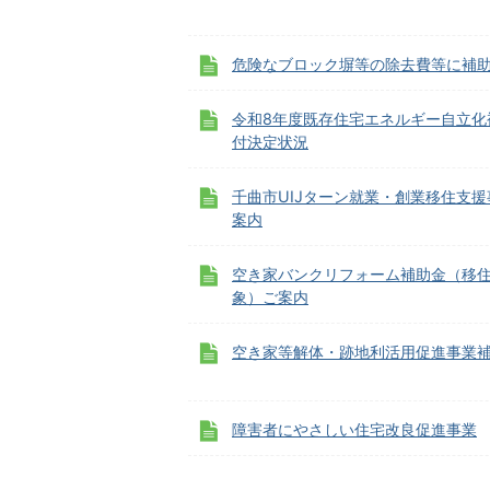
危険なブロック塀等の除去費等に補
令和8年度既存住宅エネルギー自立化
付決定状況
千曲市UIJターン就業・創業移住支
案内
空き家バンクリフォーム補助金（移
象）ご案内
空き家等解体・跡地利活用促進事業
障害者にやさしい住宅改良促進事業