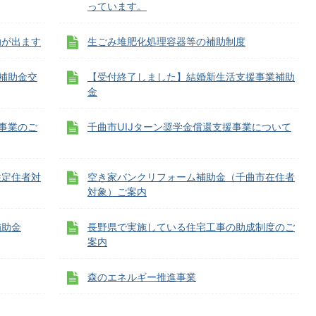
っています。
助が出ます
生ごみ堆肥化処理容器等の補助制度
補助金交
【受付終了しました】結婚新生活支援事業補助
金
援事業のご
千曲市UIJターン奨学金償還支援事業について
住定住者対
空き家バンクリフォーム補助金（千曲市在住者
対象）ご案内
補助金
長野県で実施している住宅工事の助成制度のご
案内
森のエネルギー推進事業