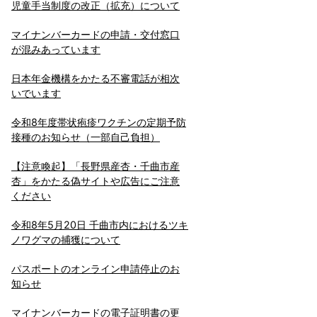
児童手当制度の改正（拡充）について
マイナンバーカードの申請・交付窓口
が混みあっています
日本年金機構をかたる不審電話が相次
いでいます
令和8年度帯状疱疹ワクチンの定期予防
接種のお知らせ（一部自己負担）
【注意喚起】「長野県産杏・千曲市産
杏」をかたる偽サイトや広告にご注意
ください
令和8年5月20日 千曲市内におけるツキ
ノワグマの捕獲について
パスポートのオンライン申請停止のお
知らせ
マイナンバーカードの電子証明書の更