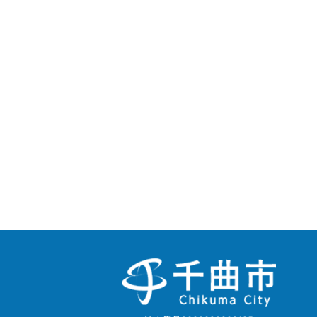
千
曲
市
Chikuma
City