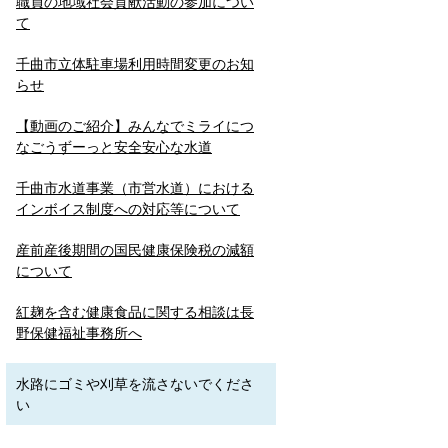
職員の地域社会貢献活動の参加につい
て
千曲市立体駐車場利用時間変更のお知
らせ
【動画のご紹介】みんなでミライにつ
なごうずーっと安全安心な水道
千曲市水道事業（市営水道）における
インボイス制度への対応等について
産前産後期間の国民健康保険税の減額
について
紅麹を含む健康食品に関する相談は長
野保健福祉事務所へ
水路にゴミや刈草を流さないでくださ
い