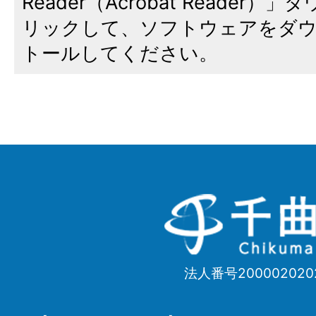
Reader（Acrobat Reade
リックして、ソフトウェアをダ
トールしてください。
千
曲
市
法人番号200002020
Chikuma
City