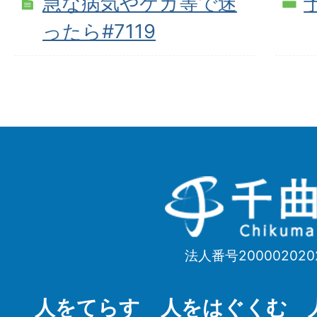
急な病気やケガ等で迷
ったら#7119
千
曲
市
法人番号200002020
Chikuma
City
人をてらす 人をはぐくむ 