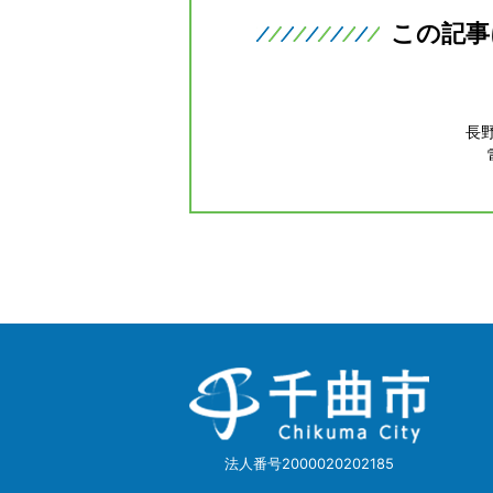
この記事
長
千
曲
市
Chikuma
City
法人番号2000020202185