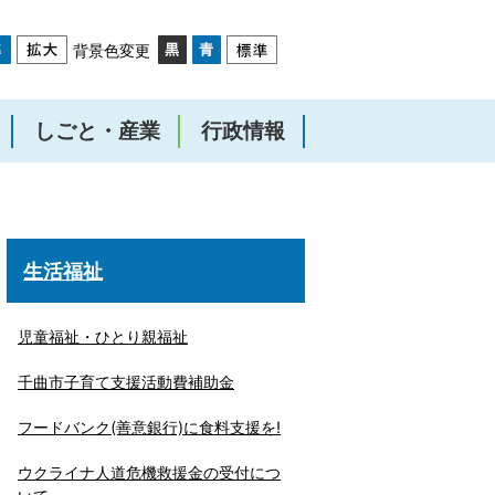
背景色変更
しごと・産業
行政情報
生活福祉
児童福祉・ひとり親福祉
千曲市子育て支援活動費補助金
フードバンク(善意銀行)に食料支援を!
ウクライナ人道危機救援金の受付につ