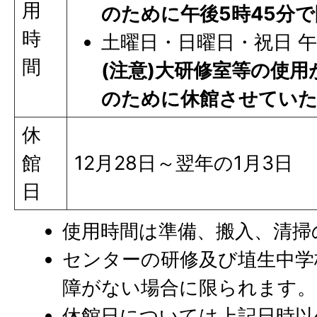
用
のために午後5時45分
時
土曜日・日曜日・祝日 午
間
(注意)大研修室等の使
のために休館させてい
休
館
12月28日～翌年の1月3日
日
使用時間は準備、搬入、清掃
センターの研修及び埴生中学
障がない場合に限られます。
休館日については上記日時以