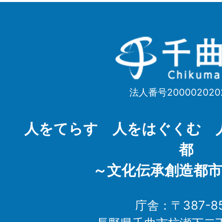
千
曲
市
法人番号200002020
Chikuma
City
人をてらす 人をはぐくむ 
都
～文化伝承創造都市
庁舎：〒387-85