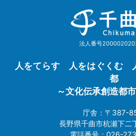
千
曲
市
法人番号200002020
Chikuma
City
人をてらす 人をはぐくむ 
都
～文化伝承創造都市
庁舎：〒387-85
長野県千曲市杭瀬下二
電話番号：026-273-1