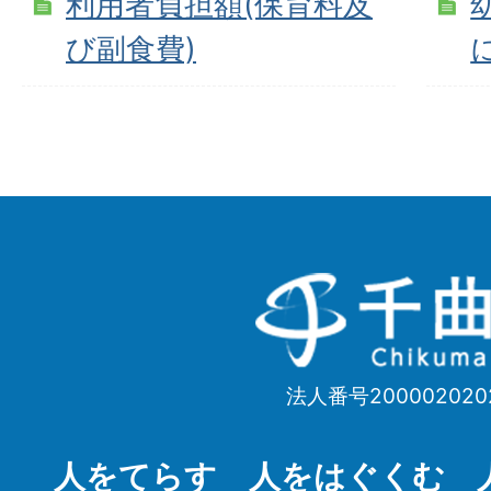
利用者負担額(保育料及
び副食費)
千
曲
市
法人番号200002020
Chikuma
City
人をてらす 人をはぐくむ 