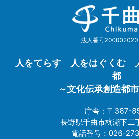
千
曲
市
法人番号200002020
Chikuma
City
人をてらす 人をはぐくむ 
都
～文化伝承創造都市
庁舎：〒387-85
長野県千曲市杭瀬下二
電話番号：026-273-1