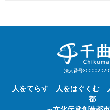
千
曲
市
法人番号200002020
Chikuma
City
人をてらす 人をはぐくむ 
都
～文化伝承創造都市