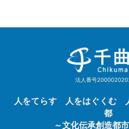
千
曲
市
法人番号200002020
Chikuma
City
人をてらす 人をはぐくむ 
都
～文化伝承創造都市