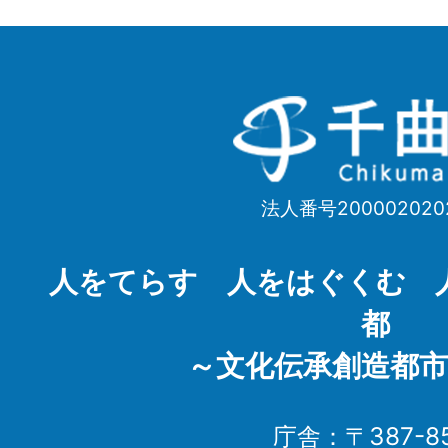
千
曲
市
法人番号200002020
Chikuma
City
人をてらす 人をはぐくむ 
都
～文化伝承創造都市
庁舎：〒387-85