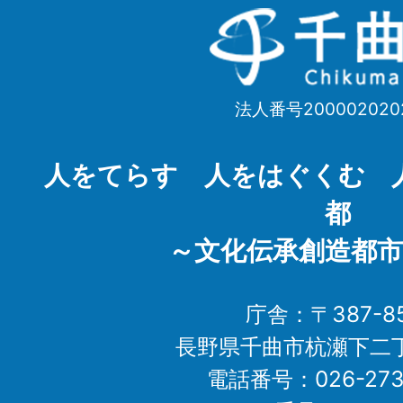
千
曲
市
法人番号200002020
Chikuma
City
人をてらす 人をはぐくむ 
都
～文化伝承創造都市
庁舎：〒387-85
長野県千曲市杭瀬下二
電話番号：026-273-1