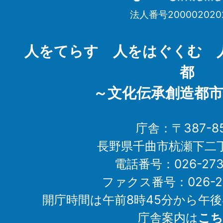
市
法人番号200002020
Chikuma
City
人をてらす 人をはぐくむ 
都
～文化伝承創造都市
庁舎：〒387-85
長野県千曲市杭瀬下二
電話番号：026-273-1
ファクス番号：026-27
開庁時間は午前8時45分から午後
庁舎案内は
こち