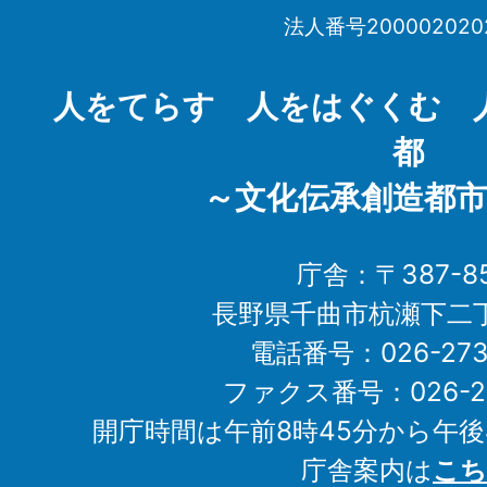
市
法人番号200002020
Chikuma
City
人をてらす 人をはぐくむ 
都
～文化伝承創造都市
庁舎：〒387-85
長野県千曲市杭瀬下二
電話番号：026-273-1
ファクス番号：026-27
開庁時間は午前8時45分から午後
庁舎案内は
こち