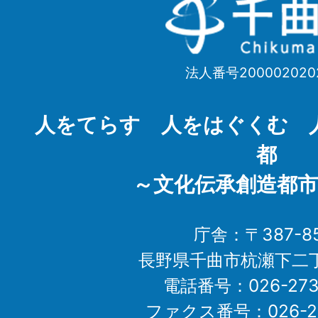
千
曲
市
法人番号200002020
Chikuma
City
人をてらす 人をはぐくむ 
都
～文化伝承創造都市
庁舎：〒387-85
長野県千曲市杭瀬下二
電話番号：026-273-1
ファクス番号：026-27