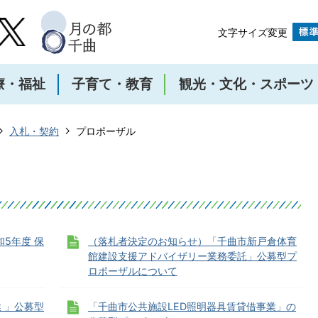
文字サイズ変更
療・福祉
子育て・教育
観光・文化・スポーツ
入札・契約
プロポーザル
5年度 保
（落札者決定のお知らせ）「千曲市新戸倉体育
館建設支援アドバイザリー業務委託」公募型プ
ロポーザルについて
 」公募型
「千曲市公共施設LED照明器具賃貸借事業」の