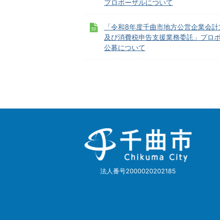
プロポーザルについて
「令和8年度千曲市地方公営企業会計
及び消費税申告支援業務委託」プロ
公募について
千
曲
市
Chikuma
City
法人番号2000020202185