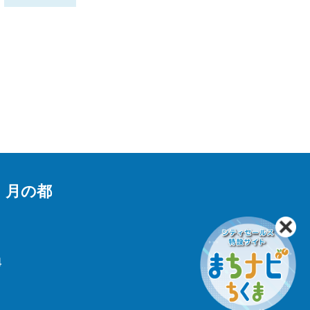
 月の都
4