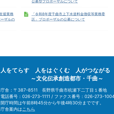
公募型プロポーザルについて
支援業務
「令和8年度千曲市上下水道料金徴収等業務委
ポーザルの
託」プロポーザルの公募について
人をてらす 人をはぐくむ 人がつながる
～文化伝承創造都市・千曲～
庁舎：〒387-8511
長野県千曲市杭瀬下二丁目１番地
電話番号：026-273-1111 /
ファクス番号：026-273-100
開庁時間は午前8時45分から午後4時30分までです。
庁舎案内は
こちら