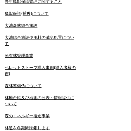
野生鳥獣保護管理に関すること
鳥獣保護(捕獲)について
大池森林総合施設
大池総合施設使用料の減免処置につい
て
民有林管理事業
ペレットストーブ導入事例(導入者様の
声)
森林整備係について
林地台帳及び地図の公表・情報提供に
ついて
森のエネルギー推進事業
林道を冬期間閉鎖します