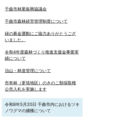
千曲市林業振興協議会
千曲市森林経営管理制度について
緑の募金運動にご協力ありがとうござ
いました。
令和4年度森林づくり推進支援金事業実
績について
治山・林道管理について
市有林（更埴地区）のきのこ類採取権
公売入札を実施します
令和8年5月20日 千曲市内におけるツキ
ノワグマの捕獲について