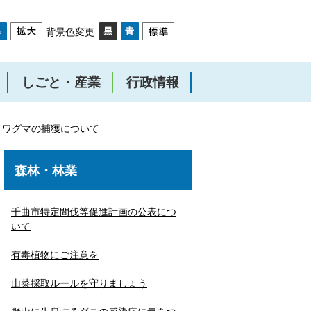
背景色変更
しごと・産業
行政情報
ノワグマの捕獲について
森林・林業
千曲市特定間伐等促進計画の公表につ
いて
有毒植物にご注意を
山菜採取ルールを守りましょう