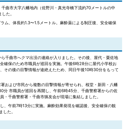
分、千曲市大字八幡地内（佐野川・真光寺橋下流約70メートルの中
ました。
ラム、体長約1.3〜1.5メートル。麻酔薬による制圧後、安全確保
署から千曲市へクマ出没の連絡が入りました。その後、屋代・粟佐地
全確保のため市職員が巡回を実施。午後6時28分に屋代小学校お
、その後の目撃情報が途絶えたため、同日午後10時30分をもって
警察署および市民から複数の目撃情報が寄せられ、桜堂・新田・八幡
0分 市職員が巡回を再開し、午前6時45分、千曲警察署からの佐
員・千曲警察署・千曲市猟友会が現場に集結しました。
し、午前7時13分に実施。麻酔効果発現を確認後、安全確保の観
ました。