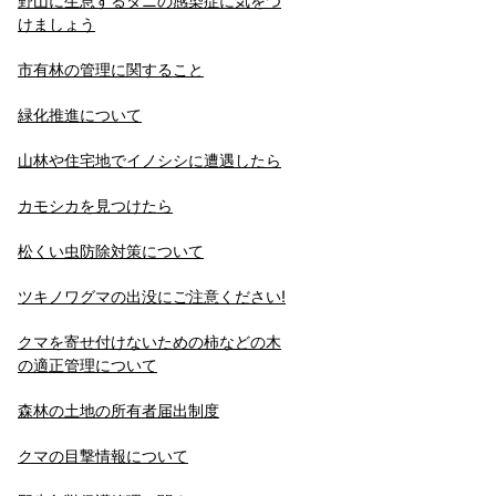
野山に生息するダニの感染症に気をつ
けましょう
市有林の管理に関すること
緑化推進について
山林や住宅地でイノシシに遭遇したら
カモシカを見つけたら
松くい虫防除対策について
ツキノワグマの出没にご注意ください!
クマを寄せ付けないための柿などの木
の適正管理について
森林の土地の所有者届出制度
クマの目撃情報について