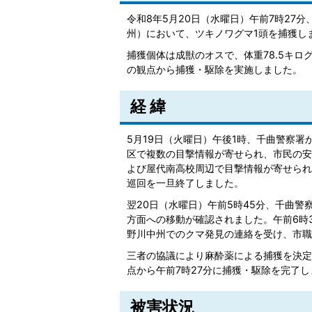
令和8年5月20日（水曜日）午前7時27
州）において、ツキノワグマ1頭を捕獲し
捕獲個体は成獣のオスで、体重78.5キログ
の観点から捕獲・駆除を実施しました。
経 緯
5月19日（火曜日）午後1時、千曲警察
区で複数の目撃情報が寄せられ、市民の安
よび屋代南高校周辺で目撃情報が寄せられ
巡回を一旦終了しました。
翌20日（水曜日）午前5時45分、千曲
方面への移動が確認されました。午前6時3
野川中州でのクマ発見の連絡を受け、市職
三者の協議により麻酔薬による捕獲を決定
点から午前7時27分に捕獲・駆除を完了し
被害状況