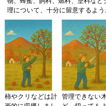
物、蜂蜜、飼料、燃料、塗料など
理について、十分に留意するよう
柿やクリなどは計
管理できない
画的に収穫しまし
ど、切っても