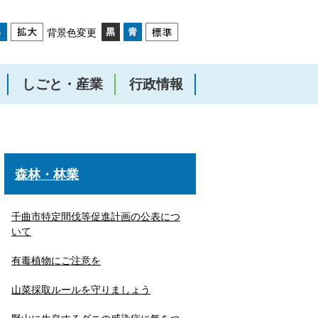
背景色変更
しごと・産業
行政情報
)
森林・林業
千曲市特定間伐等促進計画の公表につ
いて
有毒植物にご注意を
山菜採取ルールを守りましょう