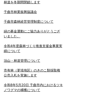
林道を冬期間閉鎖します
千曲市林業振興協議会
千曲市森林経営管理制度について
緑の募金運動にご協力ありがとうござ
いました。
令和4年度森林づくり推進支援金事業実
績について
治山・林道管理について
市有林（更埴地区）のきのこ類採取権
公売入札を実施します
令和8年5月20日 千曲市内におけるツキ
ノワグマの捕獲について