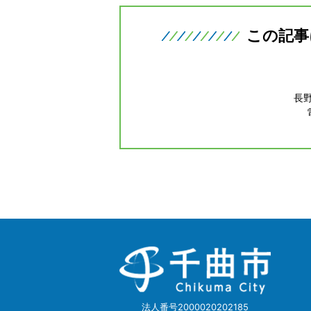
この記事
長
千
曲
市
Chikuma
City
法人番号2000020202185