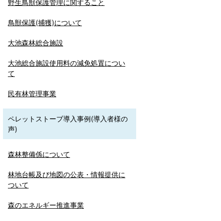
野生鳥獣保護管理に関すること
鳥獣保護(捕獲)について
大池森林総合施設
大池総合施設使用料の減免処置につい
て
民有林管理事業
ペレットストーブ導入事例(導入者様の
声)
森林整備係について
林地台帳及び地図の公表・情報提供に
ついて
森のエネルギー推進事業