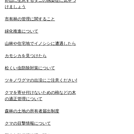
野山に生息するダニの感染症に気をつ
けましょう
市有林の管理に関すること
緑化推進について
山林や住宅地でイノシシに遭遇したら
カモシカを見つけたら
松くい虫防除対策について
ツキノワグマの出没にご注意ください!
クマを寄せ付けないための柿などの木
の適正管理について
森林の土地の所有者届出制度
クマの目撃情報について