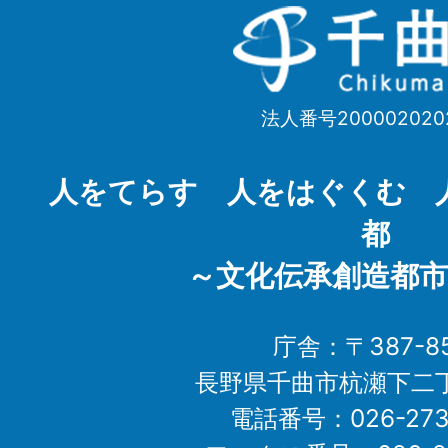
千
曲
市
法人番号200002020
Chikuma
City
人をてらす 人をはぐくむ 
都
～文化伝承創造都市
庁舎：〒387-85
長野県千曲市杭瀬下二
電話番号：026-273-1