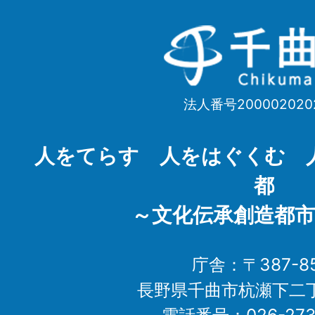
千
曲
市
法人番号200002020
Chikuma
City
人をてらす 人をはぐくむ 
都
～文化伝承創造都市
庁舎：〒387-85
長野県千曲市杭瀬下二