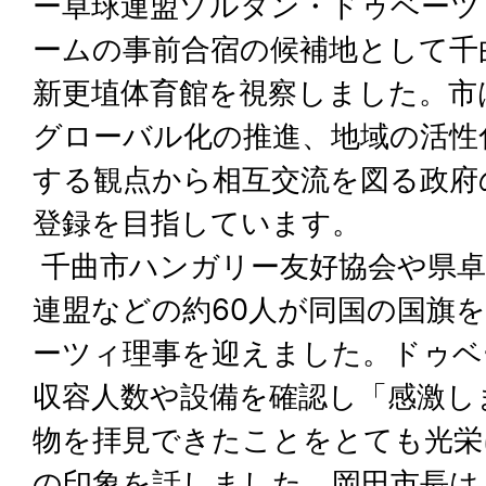
ー卓球連盟ゾルタン・ドゥベーツ
ームの事前合宿の候補地として千
新更埴体育館を視察しました。市
グローバル化の推進、地域の活性
する観点から相互交流を図る政府
登録を目指しています。
千曲市ハンガリー友好協会や県卓
連盟などの約60人が同国の国旗
ーツィ理事を迎えました。ドゥベ
収容人数や設備を確認し「感激し
物を拝見できたことをとても光栄
の印象を話しました。岡田市長は