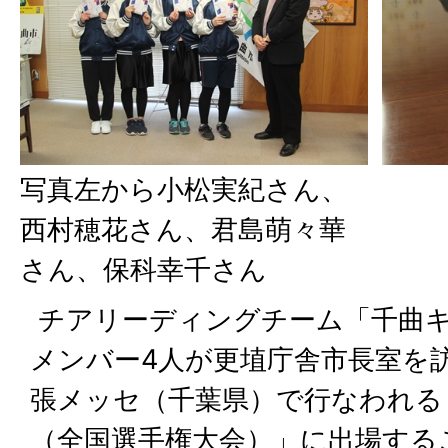
写真左から小松実紀さん、
西村穂花さん、君島萌々華
さん、保科幸千さん
チアリーディングチーム「千曲
メンバー4人が更埴庁舎市長室を訪
張メッセ（千葉県）で行なわれる
（全国選手権大会）」に出場する