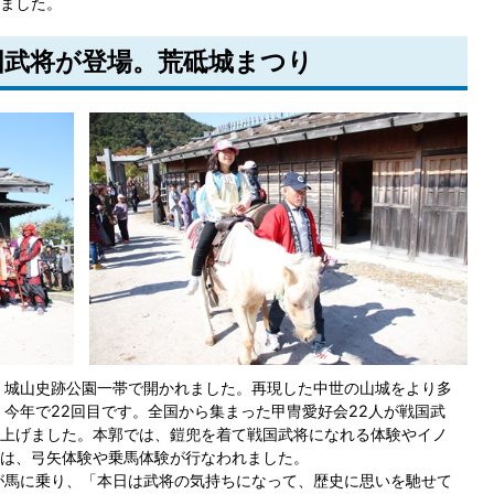
ました。
戦国武将が登場。荒砥城まつり
、城山史跡公園一帯で開かれました。再現した中世の山城をより多
、今年で22回目です。全国から集まった甲冑愛好会22人が戦国武
上げました。本郭では、鎧兜を着て戦国武将になれる体験やイノ
は、弓矢体験や乗馬体験が行なわれました。
が馬に乗り、「本日は武将の気持ちになって、歴史に思いを馳せて