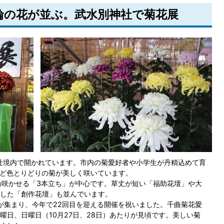
大輪の花が並ぶ。武水別神社で菊花展
神社境内で開かれています。市内の菊愛好者や小学生が丹精込めて育
など色とりどりの菊が美しく咲いています。
輪咲かせる「3本立ち」が中心です。草丈が短い「福助花壇」や大
した「創作花壇」も並んでいます。
が集まり、今年で22回目を迎える開催を祝いました。千曲菊花愛
曜日、日曜日（10月27日、28日）あたりが見頃です。美しい菊