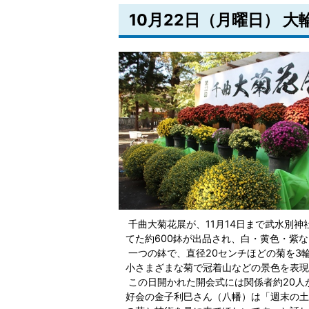
10月22日（月曜日） 
千曲大菊花展が、11月14日まで武水別
てた約600鉢が出品され、白・黄色・紫
一つの鉢で、直径20センチほどの菊を3
小さまざまな菊で冠着山などの景色を表現
この日開かれた開会式には関係者約20人
好会の金子利巳さん（八幡）は「週末の土