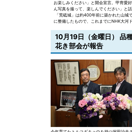
お楽しみください」と開会宣言。甲冑愛好
ん写真を撮って、楽しんでください」と話
「荒砥城」は約400年前に築かれた山城
に整備したもので、これまでにNHK大河
10月19日（金曜日） 
花き部会が報告
今年育てたトルコギキョウを持つ塚田治夫