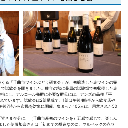
つくる「千曲市ワインぶどう研究会」が、初醸造した赤ワインの完
）で試飲会を開きました。昨年の秋に桑原の試験畑で初収穫した赤
料にし、アルコール発酵に必要な酵母には、アンズの品種「平
れています。試飲会は2部構成で、1部は午後4時半から飲食店や
後7時から市民を対象に開催。集まった105人は、用意された50
「皆さま存分に、（千曲市産初のワインを）五感で感じて、楽しん
加した伊藤加奈さんは「初めての醸造なのに、マルベックの赤ワ