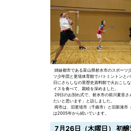
姉妹都市である富山県射水市のスポーツ少
ツ少年団と更埴体育館でバトミントンとバ
日にさらしなの里歴史資料館で火おこしな
イスを食べて、親睦を深めました。
29日のお別れ式で、射水市の前川夏音さ
たいと思います」と話しました。
両市は、旧更埴市（千曲市）と旧新湊市（
は2005年から続いています。
7月26日（木曜日） 初