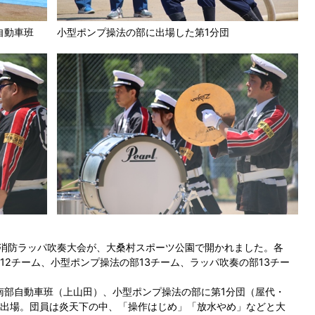
自動車班
小型ポンプ操法の部に出場した第1分団
県消防ラッパ吹奏大会が、大桑村スポーツ公園で開かれました。各
2チーム、小型ポンプ操法の部13チーム、ラッパ吹奏の部13チー
南部自動車班（上山田）、小型ポンプ操法の部に第1分団（屋代・
出場。団員は炎天下の中、「操作はじめ」「放水やめ」などと大