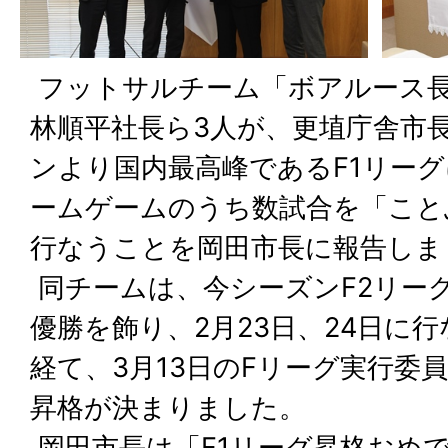
フットサルチーム「ボアルース
林順平社長ら3人が、更埴庁舎市
ンより国内最高峰であるF1リー
ームゲームのうち数試合を「こと
行なうことを岡田市長に報告しま
同チームは、今シーズンF2リーグ
優勝を飾り、2月23日、24日に
経て、3月13日のFリーグ実行委
昇格が決まりました。
岡田市長は「F1リーグ昇格おめ