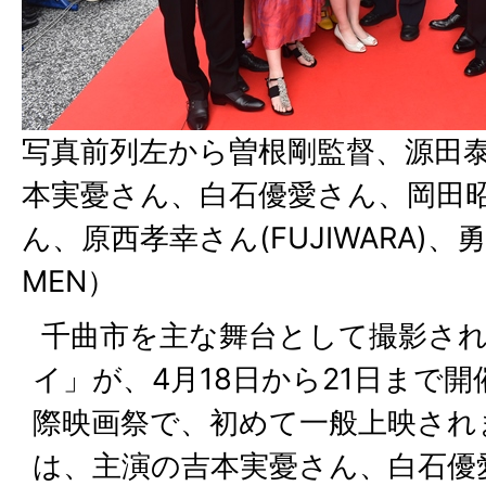
写真前列左から曽根剛監督、源田
本実憂さん、白石優愛さん、岡田
ん、原西孝幸さん(FUJIWARA)、勇
MEN）
千曲市を主な舞台として撮影され
イ」が、4月18日から21日まで開
際映画祭で、初めて一般上映されま
は、主演の吉本実憂さん、白石優