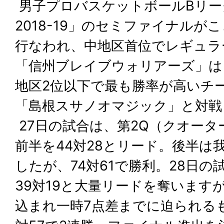
男子プロバスケットボールBリーグ「B
2018-19」のセミファイナル
行なわれ、中地区首位でレギュラ
「信州ブレイブウォリアーズ」は
地区2位以下で最も勝率が高いチ
「島根スサノオマジック」と対戦
27日の試合は、第2Q（クオー
前半を44対28とリード。後半は
したが、74対61で勝利。28日
39対19と大量リードを奪います
込まれ一時7点差までに迫られる