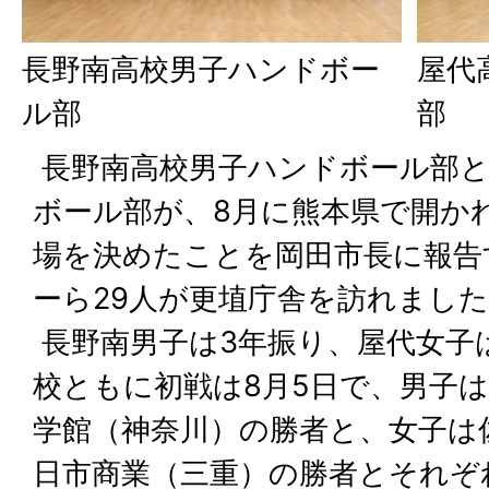
長野南高校男子ハンドボー
屋代
ル部
部
長野南高校男子ハンドボール部と
ボール部が、8月に熊本県で開か
場を決めたことを岡田市長に報告
ーら29人が更埴庁舎を訪れまし
長野南男子は3年振り、屋代女子
校ともに初戦は8月5日で、男子
学館（神奈川）の勝者と、女子は
日市商業（三重）の勝者とそれぞ