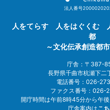
市
法人番号200002020
Chikuma
City
人をてらす 人をはぐくむ 
都
～文化伝承創造都市
庁舎：〒387-85
長野県千曲市杭瀬下二
電話番号：026-273-1
ファクス番号：026-27
開庁時間は午前8時45分から午後
庁舎案内は
こち