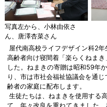
写真左から、小林由依さ
ん、唐澤杏菜さん
屋代南高校ライフデザイン科2年
高齢者向け寝間着「楽らくねまき
した。ねまきの寄贈は昭和59年
り、市は市社会福祉協議会を通じ
齢者の家庭に配布します。
生徒たちは、ねまきを使用する
て、年々改良を重ねてきました。