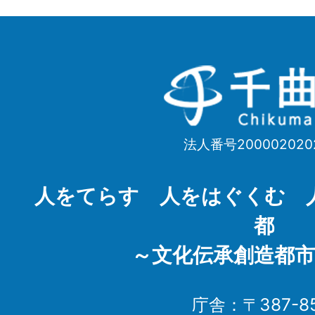
千
曲
市
法人番号200002020
Chikuma
City
人をてらす 人をはぐくむ 
都
～文化伝承創造都市
庁舎：〒387-85