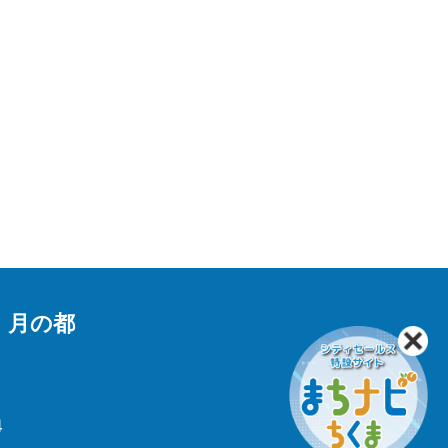
 月の都
4