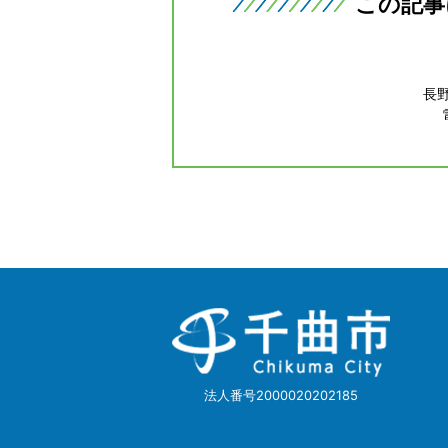
この記事
長
千
曲
市
Chikuma
City
法人番号2000020202185