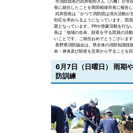
市消防団長の武井郁郎さん（八幡）が市役
長に就任したことを岡田昭雄市長に報告し
武井団長は「かつて消防団は消火活動が
対応を求めらるようになっています。団員
題となっています。PRや啓蒙活動を行な
長は「地域の生命、財産を守る団員の活動
いことです。ご就任おめでとうございます
長野県消防協会は、県全体の消防知識技
命・身体及び財産を災害から守ることを目
6月7日（日曜日） 雨
防訓練