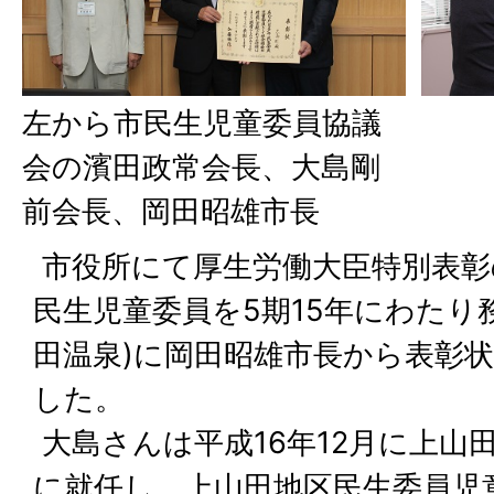
左から市民生児童委員協議
会の濱田政常会長、大島剛
前会長、岡田昭雄市長
市役所にて厚生労働大臣特別表彰
民生児童委員を5期15年にわたり
田温泉)に岡田昭雄市長から表彰
した。
大島さんは平成16年12月に上山
に就任し、上山田地区民生委員児