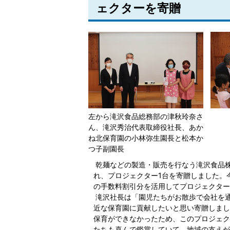
ェクターを寄贈
左から滝沢食品総務部の津秋玲奈さ
ん、滝沢秀治代表取締役社長、あか
ね北保育園の小林弥生園長と松本か
つ子副園長
乾麺などの製造・販売を行なう滝沢食品株
れ、プロジェクター1台を寄贈しました。
の手数料割引分を活用してプロジェクター
滝沢社長は「園児たちがお散歩で会社を
近な保育園に貢献したいと思い寄贈しまし
保育ができなかったため、このプロジェク
たちも喜んで鑑賞していて、地域の支えが