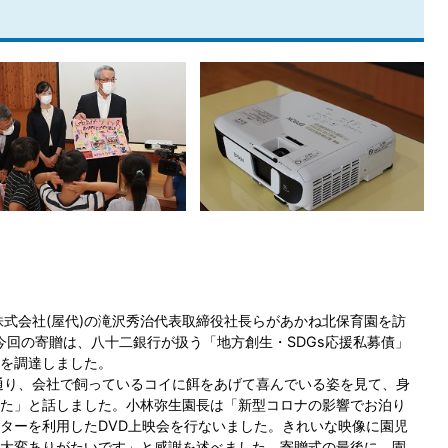
式会社(屋代)の滝沢秀治代表取締役社長らがあかね北保育園を訪
今回の寄贈は、八十二銀行が扱う「地方創生・SDGs応援私募債」
を調達しました。
通り、会社で飼っているコイに餌をあげて喜んでいる姿を見て、身
た」と話しました。小林弥生園長は「新型コロナの影響でお泊り
ターを利用したDVD上映会を行ないました。きれいな映像に園児
大変ありがたいです」と感謝を述べました。寄贈式の最後に、園