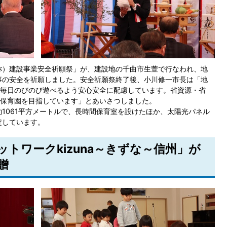
称）建設事業安全祈願祭」が、建設地の千曲市生萱で行なわれ、地
事の安全を祈願しました。安全祈願祭終了後、小川修一市長は「地
毎日のびのび遊べるよう安心安全に配慮しています。省資源・省
保育園を目指しています」とあいさつしました。
1061平方メートルで、長時間保育室を設けたほか、太陽光パネル
定しています。
ットワークkizuna～きずな～信州」が
贈