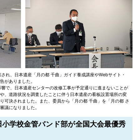
され、日本遺産「月の都 千曲」ガイド養成講座やWebサイト・
告がありました。
影響で、日本遺産センターの改修工事が予定通りに進まないことが
や、道路状況を調査したことに伴う日本遺産の看板設置場所の変
り可決されました。また、委員から「月の都 千曲」を「月の都 さ
審議になりました。
治田小学校金管バンド部が全国大会最優秀