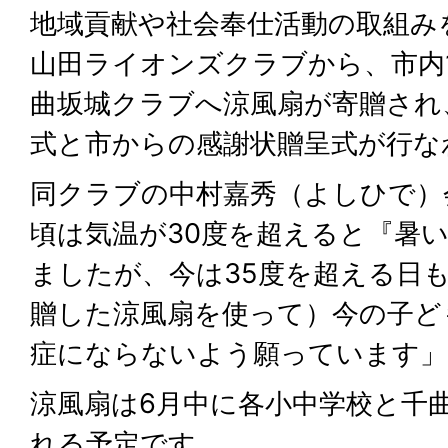
地域貢献や社会奉仕活動の取組み
山田ライオンズクラブから、市内
曲坂城クラブへ涼風扇が寄贈され
式と市からの感謝状贈呈式が行な
同クラブの中村嘉秀（よしひで）
頃は気温が30度を超えると『暑
ましたが、今は35度を超える日
贈した涼風扇を使って）今の子ど
症にならないよう願っています」
涼風扇は6月中に各小中学校と千
れる予定です。