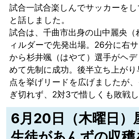
試合一試合楽しんでサッカーをし
と話しました。
試合は、千曲市出身の山中麗央（
ィルダーで先発出場。26分に右
から杉井颯（はやて）選手がヘデ
めて先制に成功。後半立ち上がり
点を挙げリードを広げましたが、
ぎ切れず、2対3で惜しくも敗戦
6月20日（木曜日）
生徒があんずの収穫