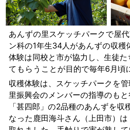
あんずの里スケッチパークで屋代
ン科の1年生34人があんずの収
体験は同校と市が協力し、生徒た
てもらうことが目的で毎年6月頃
収穫体験は、スケッチパークを管
里振興会のメンバーの指導のもと
「甚四郎」の2品種のあんずを収
なった鹿田海斗さん（上田市）は
取れました。手触りで実が熟して