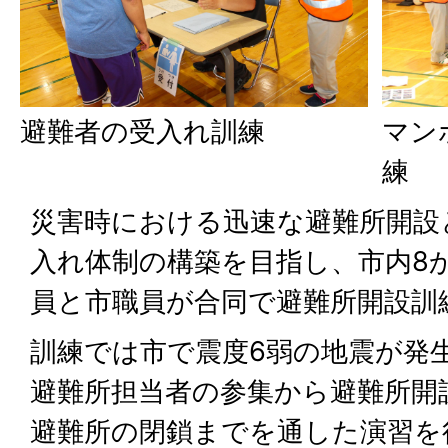
避難者の受入れ訓練
マン
練
災害時における迅速な避難所開設
入れ体制の構築を目指し、市内8
員と市職員が合同で避難所開設訓
訓練では市で震度6弱の地震が発
避難所担当者の参集から避難所開
避難所の閉鎖までを通した演習を