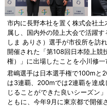
市内に長野本社を置く株式会社土
属し、国内外の陸上大会で活躍す
しま ありさ）選手が市役所を訪
開催された「第108回日本陸上競
権）」に出場したことを小川修一
君嶋選手は日本選手権で100mと2
は3連覇、200mでは2連覇を達
じることができた良いシーズン」
ともに、今年9月に東京都で開催