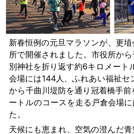
新春恒例の元旦マラソンが、更埴
所で開催されました。市役所から
別神社を折り返す約6キロメート
会場には144人、ふれあい福祉セ
から千曲川堤防を通り冠着橋手前
ートルのコースを走る戸倉会場に
た。
天候にも恵まれ、空気の澄んだ青