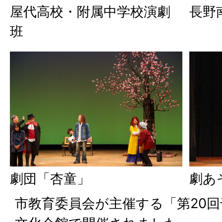
屋代高校・附属中学校演劇
長野
班
劇団「杏童」
劇あ
市教育委員会が主催する「第20