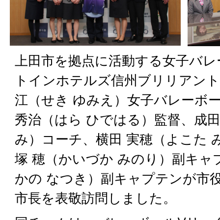
上田市を拠点に活動する女子バレ
トインホテルズ信州ブリリアント
江（せき ゆみえ）女子バレーボ
秀治（はら ひではる）監督、成田
み）コーチ、横田 実穂（よこた 
塚 穂（かいづか みのり）副キャ
かの なつき）副キャプテンが市
市長を表敬訪問しました。