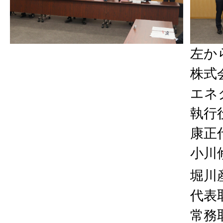
左か
株式
エネ
執行
康正
小川
堀川
代表
常務