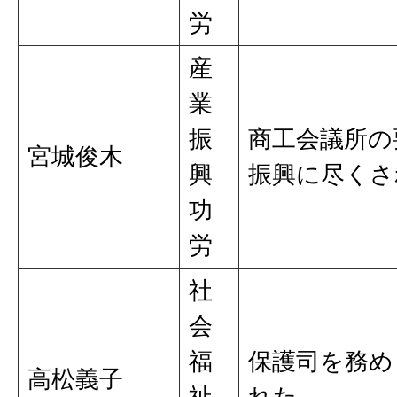
労
産
業
振
商工会議所の
宮城俊木
興
振興に尽くさ
功
労
社
会
福
保護司を務め
高松義子
祉
れた。