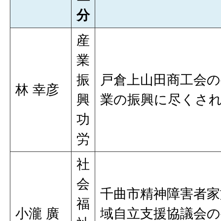
分
産
業
振
戸倉上山田商工会
林 幸彦
興
業の振興に尽くさ
功
労
社
会
千曲市精神障害者家
福
小瀧 廣
域自立支援協議会