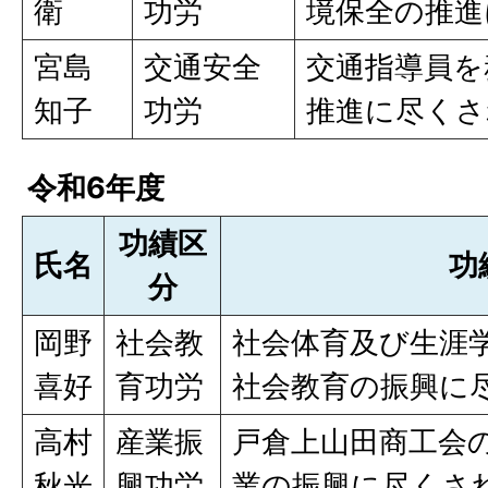
衛
功労
境保全の推進
宮島
交通安全
交通指導員を
知子
功労
推進に尽くさ
令和6年度
功績区
氏名
功
分
岡野
社会教
社会体育及び生涯
喜好
育功労
社会教育の振興に
高村
産業振
戸倉上山田商工会
秋光
興功労
業の振興に尽くさ