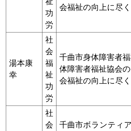
祉
会福祉の向上に尽
功
労
社
会
千曲市身体障害者福
湯本康
福
体障害者福祉協会
幸
祉
会福祉の向上に尽
功
労
社
会
千曲市ボランティ