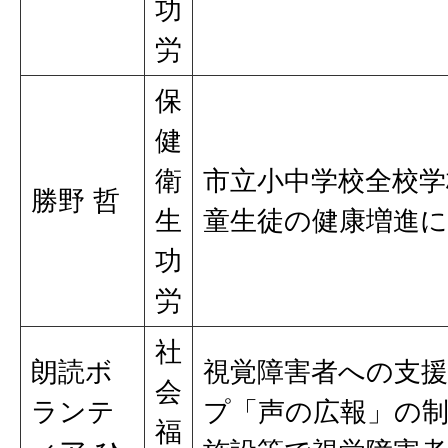
功
労
保
健
衛
市立小中学校全校学
勝野 哲
生
童生徒の健康増進
功
労
社
朗読ボ
視覚障害者への支
会
ランテ
プ「声の広報」の制
福