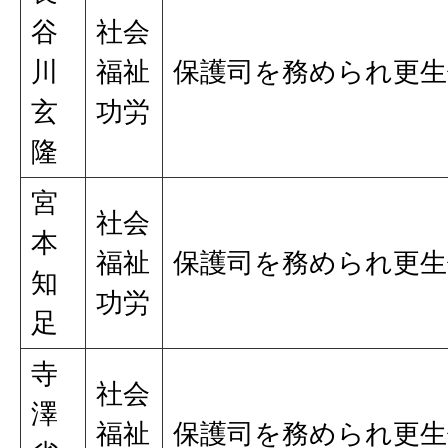
谷
社会
川
福祉
保護司を務められ更生
玄
功労
隆
宮
社会
本
福祉
保護司を務められ更生
知
功労
足
寺
社会
澤
福祉
保護司を務められ更生