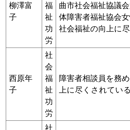
柳澤富
福
曲市社会福祉協議会
子
祉
体障害者福祉協会女
功
社会福祉の向上に
労
社
会
西原年
福
障害者相談員を務
子
祉
上に尽くされてい
功
労
社