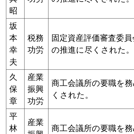
昭
坂
本
税務
固定資産評価審査委員
幸
功労
の推進に尽くされた。
夫
久
産業
商工会議所の要職を務
保
振興
くされた。
章
功労
平
産業
林
商工会議所の要職を務