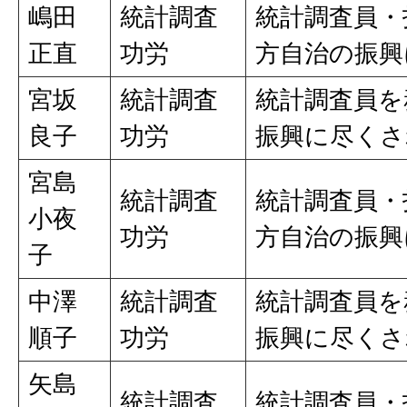
嶋田
統計調査
統計調査員・
正直
功労
方自治の振興
宮坂
統計調査
統計調査員を
良子
功労
振興に尽くさ
宮島
統計調査
統計調査員・
小夜
功労
方自治の振興
子
中澤
統計調査
統計調査員を
順子
功労
振興に尽くさ
矢島
統計調査
統計調査員・