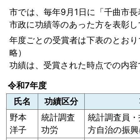
市では、毎年9月1日に「千曲市
市政に功績等のあった方を表彰し
年度ごとの受賞者は下表のとおり
略）
功績は、受賞された時点での内容
令和7年度
氏名
功績区分
野本
統計調査
統計調査員・
洋子
功労
方自治の振興