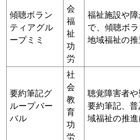
会
傾聴ボラン
福祉施設や障
福
ティアグル
で、傾聴ボラ
祉
ープミミ
地域福祉の推
功
労
社
会
要約筆記グ
聴覚障害者や
教
ループバー
要約筆記、普
育
バル
域福祉の推進
功
労