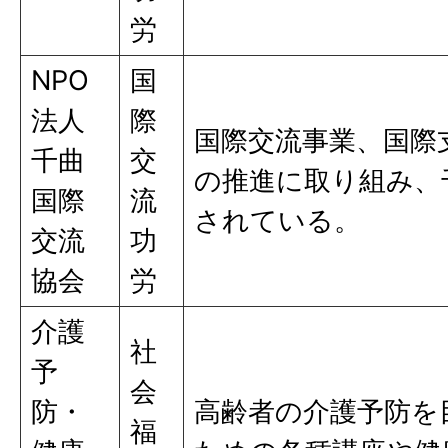
労
NPO
国
法人
際
国際交流事業、国際
千曲
交
の推進に取り組み、
国際
流
されている。
交流
功
協会
労
介護
社
予
会
防・
高齢者の介護予防を
福