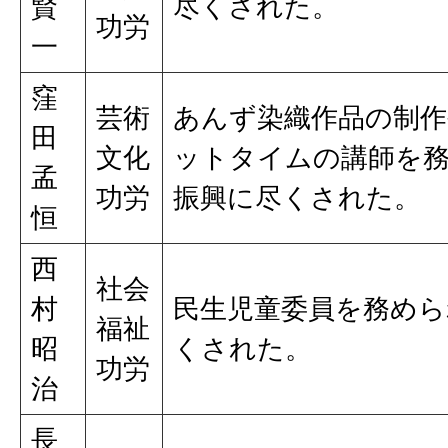
賢
尽くされた。
功労
一
窪
芸術
あんず染織作品の制作
田
文化
ットタイムの講師を
孟
功労
振興に尽くされた。
恒
西
社会
村
民生児童委員を務めら
福祉
昭
くされた。
功労
治
長