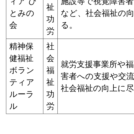
ィア ひ
施設等で視覚障害
祉
とみの
など、社会福祉の
功
会
る。
労
精神保
社
健福祉
会
就労支援事業所や
ボラン
福
害者への支援や交
ティア
祉
社会福祉の向上に
ルーラ
功
ル
労