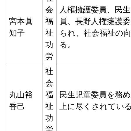
会
人権擁護委員、民生
宮本眞
福
員、長野人権擁護委
知子
祉
られ、社会福祉の
功
る。
労
社
会
丸山裕
福
民生児童委員を務
香己
祉
上に尽くされてい
功
労