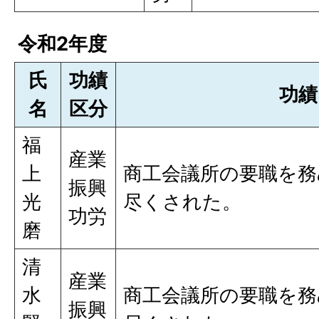
令和2年度
氏
功績
功績
名
区分
福
産業
上
商工会議所の要職を務
振興
光
尽くされた。
功労
磨
清
産業
水
商工会議所の要職を務
振興