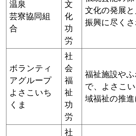
温泉
文
文化の発展と
芸寮協同組
化
振興に尽くさ
合
功
労
社
ボランティ
会
福祉施設やふ
アグループ
福
で、よさこい
よさこいち
祉
域福祉の推進
くま
功
労
社