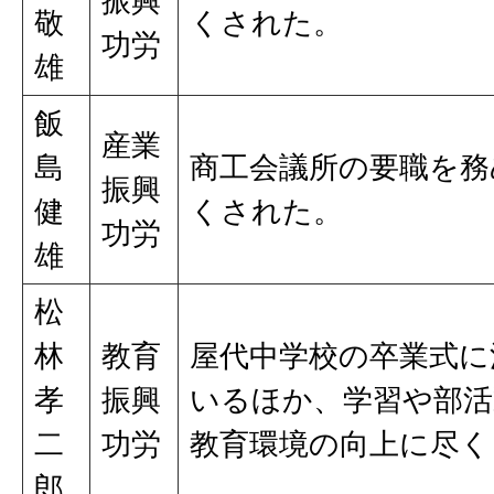
振興
敬
くされた。
功労
雄
飯
産業
島
商工会議所の要職を務
振興
健
くされた。
功労
雄
松
林
教育
屋代中学校の卒業式に
孝
振興
いるほか、学習や部活
二
功労
教育環境の向上に尽く
郎