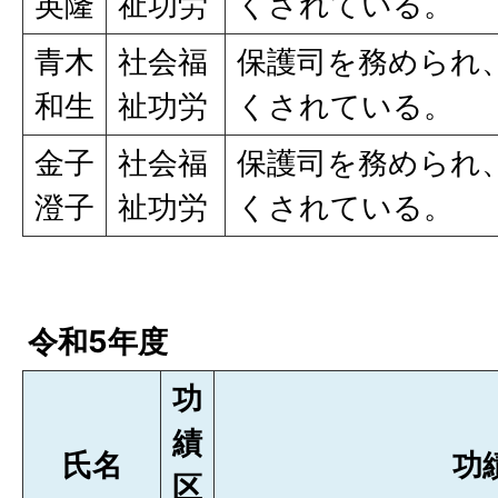
英隆
祉功労
くされている。
青木
社会福
保護司を務められ
和生
祉功労
くされている。
金子
社会福
保護司を務められ
澄子
祉功労
くされている。
令和5年度
功
績
氏名
功
区