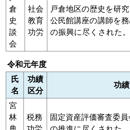
倉
社会
戸倉地区の歴史を研究
史
教育
公民館講座の講師を務
談
功労
の振興に尽くされた
会
令和元年度
氏
功績
功績
名
区分
宮
林
税務
固定資産評価審査委員
典
功労
の推進に尽くされた。