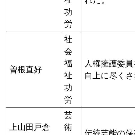
功
労
社
会
福
人権擁護委員
曽根直好
祉
向上に尽くさ
功
労
芸
上山田戸倉
術
伝統芸能の保