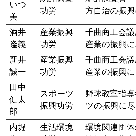
いつ
功労
方自治の振興
美
酒井
産業振興
千曲商工会議
隆義
功労
産業の振興に
新井
産業振興
千曲商工会議
誠一
功労
産業の振興に
田中
スポーツ
野球教室指導
健太
振興功労
ツの振興に尽
郎
内堀
生活環境
環境関連団体