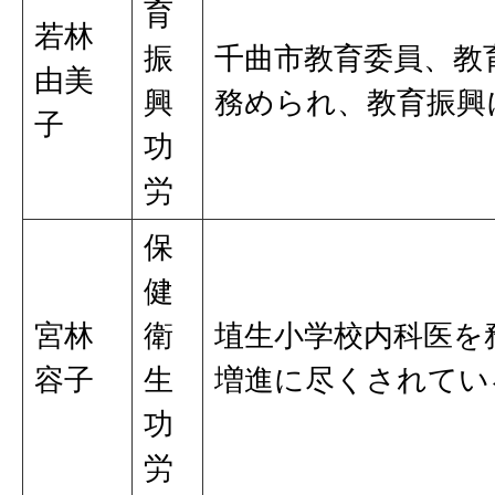
育
若林
振
千曲市教育委員、教
由美
興
務められ、教育振興
子
功
労
保
健
宮林
衛
埴生小学校内科医を
容子
生
増進に尽くされてい
功
労