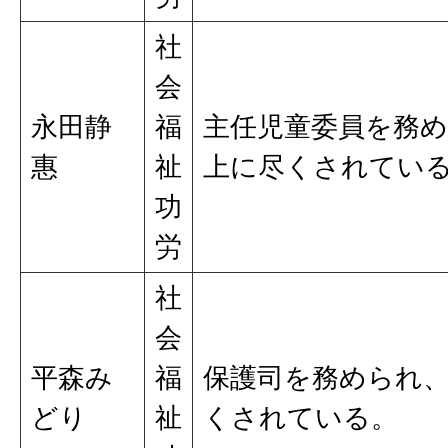
社
会
永田静
福
主任児童委員を務
惠
祉
上に尽くされてい
功
労
社
会
平森み
福
保護司を務められ
どり
祉
くされている。