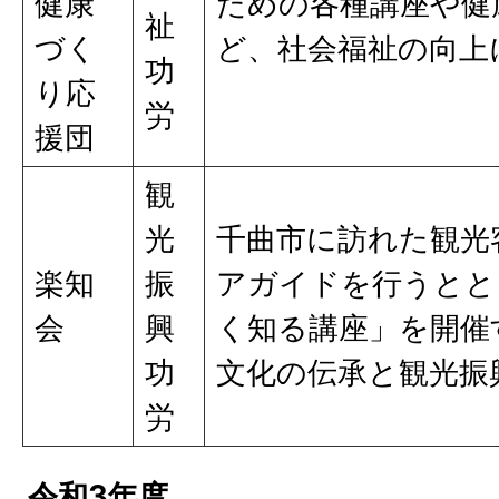
健康
ための各種講座や健
祉
づく
ど、社会福祉の向上
功
り応
労
援団
観
光
千曲市に訪れた観光
楽知
振
アガイドを行うとと
会
興
く知る講座」を開催
功
文化の伝承と観光振
労
令和3年度