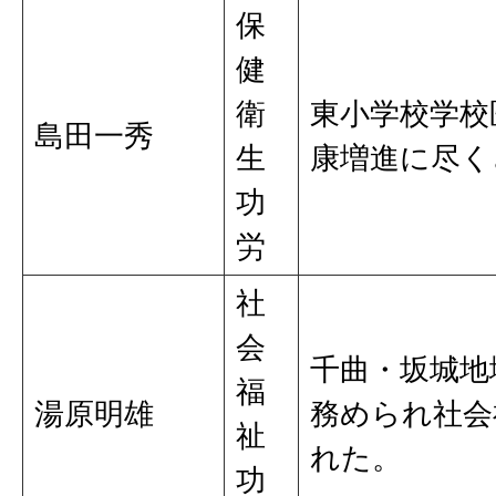
保
健
衛
東小学校学校
島田一秀
生
康増進に尽く
功
労
社
会
千曲・坂城地
福
湯原明雄
務められ社会
祉
れた。
功