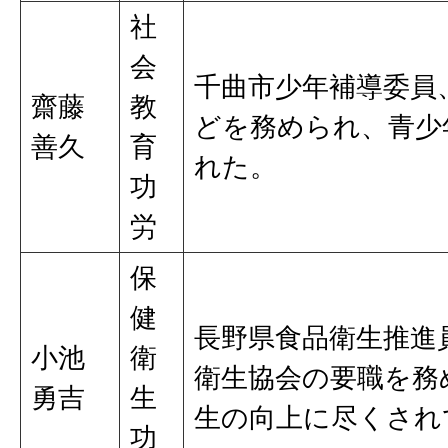
社
会
千曲市少年補導委員
齋藤
教
どを務められ、青少
善久
育
れた。
功
労
保
健
長野県食品衛生推進
小池
衛
衛生協会の要職を務
勇吉
生
生の向上に尽くされ
功