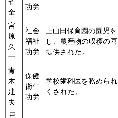
省
功労
全
宮
社会
上山田保育園の園児を
原
福祉
し、農産物の収穫の喜
久
功労
提供された。
一
青
保健
木
学校歯科医を務められ
衛生
建
くされた。
功労
夫
戸