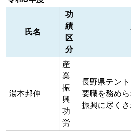
功
績
氏名
区
分
産
業
長野県テント
振
湯本邦伸
要職を務めら
興
振興に尽くさ
功
労