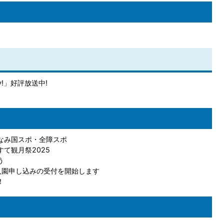
!」好評放送中!
なみ国スポ・全障スポ
て観月祭2025
う
入園申し込みの受付を開始します
！