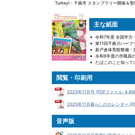
Turkey!・千曲市 スタンプラリー開催
主な紙面
令和7年度 全国学
第11回千曲川ハー
新戸倉体育館整備・
令和6年度の市職員
たばこのこと知って
閲覧・印刷用
2025年11月号 (PDFファイル: 4.8M
2025年11月暮らしのカレンダー (PD
音声版