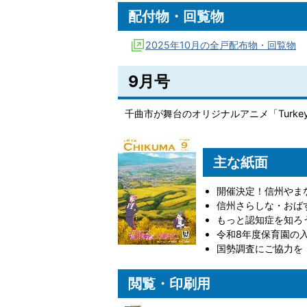
配付物・回覧物
2025年10月の全戸配布物・回覧物
9月号
千曲市が舞台のオリジナルアニメ「Turkey
主な紙面
開催決定！信州やま
信州さらしな・おばす
もっと認知症を知ろ
令和8年度保育園の
国勢調査にご協力を
閲覧・印刷用