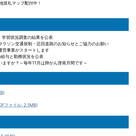
＆聖地巡礼マップ配付中！
力・学習状況調査の結果を公表
フマラソン交通規制・迂回道路のお知らせとご協力のお願い
運営事業がスタートします
の給与と勤務状況を公表
いますか？～毎年11月は肺がん啓発月間です～
B)
Fファイル: 2.1MB)