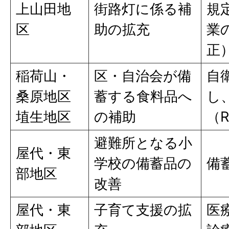
上山田地
街路灯に係る補
規
区
助の拡充
業の
正
稲荷山・
区・自治会が備
自
桑原地区
蓄する食料品へ
し
埴生地区
の補助
（R
避難所となる小
屋代・東
学校の備蓄品の
備
部地区
改善
屋代・東
子育て支援の拡
医