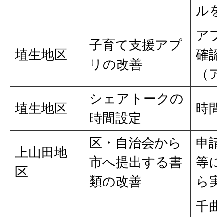
ル
ア
子育て支援アプ
埴生地区
確
リの改善
（
シェアトークの
埴生地区
時
時間設定
区・自治会から
申
上山田地
市へ提出する書
等
区
類の改善
ら
千