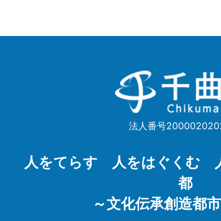
千
曲
市
法人番号200002020
Chikuma
City
人をてらす 人をはぐくむ 
都
～文化伝承創造都市