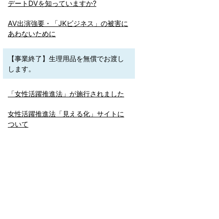
デートDVを知っていますか?
AV出演強要・「JKビジネス」の被害に
あわないために
【事業終了】生理用品を無償でお渡し
します。
「女性活躍推進法」が施行されました
女性活躍推進法「見える化」サイトに
ついて