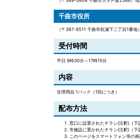
（〒389-0804 千曲市大字戸倉2388）
千曲市役所
（〒387-8511 千曲市杭瀬下二丁目1番
受付時間
平日 8時30分～17時15分
内容
生理用品 1パック（1回につき）
配布方法
窓口に設置されたチラシ(注釈)（
市施設に置かれたチラシ(注釈)（
このページをスマートフォン等の画