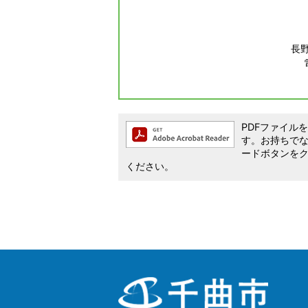
長
PDFファイルを閲
す。お持ちでない方
ードボタンを
ください。
千
曲